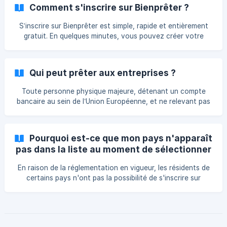
sécurité de vos opérations | Besoin d’aide pour créer un
Comment s'inscrire sur Bienprêter ?
compte ? Consultez notre guide complet : Comment
s'inscrire sur Bienprêter Vous êtes : [Un prêteur personne
S’inscrire sur Bienprêter est simple, rapide et entièrement
physique](#1-preteur-per
gratuit. En quelques minutes, vous pouvez créer votre
compte et accéder à l'ensemble de nos services. Voici les
étapes à suivre pour démarrer sereinement votre
expérience sur la plateforme. Étape 1 : Cliquez sur
Qui peut prêter aux entreprises ?
“S’inscrire” Depuis la page d’accueil, cliquez sur le bouton
“S’inscrire” situé en haut à droite. ![]
Toute personne physique majeure, détenant un compte
(https://storage.crisp.chat/users/helpdesk/website/-/f/c/e/a
bancaire au sein de l’Union Européenne, et ne relevant pas
/fcea417f1b19c000/75d65510-ed6b-4bea-8e61-
du régime des « US Person » au regard de l’administration
8927a6_fztp
fiscale américaine, peut prêter sur la plateforme BienPrêter.
Bienprêter permet également aux personnes morales,
Pourquoi est-ce que mon pays n'apparaît
sociétés et associations, d’investir dans les collectes. Les
pas dans la liste au moment de sélectionner
mêmes conditions que pour les prêteurs personnes
mon pays de résidence ?
physiques s’appliquent aux personnes morales.
En raison de la réglementation en vigueur, les résidents de
certains pays n'ont pas la possibilité de s'inscrire sur
Bienprêter. Pour valider son compte Bienprêter, tout
prêteur ou emprunteur doit être vérifié par Lemonway,
notre prestataire de paiement agréé. Conformément aux
termes de son agrément, Lemonway doit veiller au respect