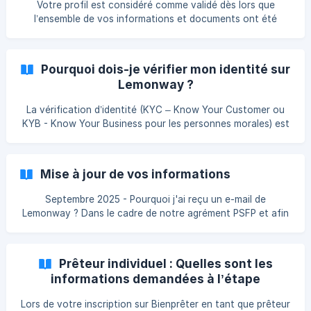
Votre profil est considéré comme validé dès lors que
actuel de connaissances en matière d’i
l’ensemble de vos informations et documents ont été
vérifiés et acceptés par notre partenaire de paiement
Lemonway. ⏱️ Ce processus peut durer seulement
**quelques minutes **pour une personne physique et
Pourquoi dois-je vérifier mon identité sur
jusqu’à **72 heures ouvrées **pour une personne morale.
Lemonway ?
Processus de validation du compte : Une fois toutes les
étapes du parcours complétées et vos documents
La vérification d’identité (KYC – Know Your Customer ou
transmis, votre compte est automatiquement analysé par
KYB - Know Your Business pour les personnes morales) est
Lemonway. A ce stade
une obligation légale imposée à toutes les institutions de
paiement. Ce procédé vise à prévenir le blanchiment
d'argent et le financement du terrorisme, conformément à
Mise à jour de vos informations
la Directive européenne 2015/849 du 20 mai 2015 du
Parlement européen et du Conseil. Sur Bienprêter, la
Septembre 2025 - Pourquoi j'ai reçu un e-mail de
vérification d’identité est assurée par notre partenaire de
Lemonway ? Dans le cadre de notre agrément PSFP et afin
paiement agréé Lemonway, via un parco
de répondre aux exigences réglementaires qui nous
permettent d’exercer notre activité en toute conformité,
notre prestataire de paiement Lemonway va
Prêteur individuel : Quelles sont les
prochainement vous adresser un e-mail depuis l'adresse
informations demandées à l’étape
no-reply@lemonway.com ou support@lemonway.com. ![]
“Informations générales” ?
(https://storage.crisp.chat/users/helpdesk/website/-/4/8/5/
Lors de votre inscription sur Bienprêter en tant que prêteur
6/48564dab13531400/49954033-bbb6-48f4-8888-6e2