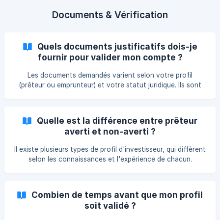
de la réglementation relative à la connaissance clients («
KYC ») et à la lutte contre le blanchiment et le financement
Documents & Vérification
du terrorisme (« LCB-FT »). A ce titre
Quels documents justificatifs dois-je
fournir pour valider mon compte ?
Les documents demandés varient selon votre profil
(prêteur ou emprunteur) et votre statut juridique. Ils sont
indispensables pour garantir la conformité à la
réglementation KYC et assurer la sécurité de vos
opérations financières. Lors de votre inscription, vous
Quelle est la différence entre prêteur
serez guidé pas à pas afin de nous fournir : Votre RIB
averti et non-averti ?
directement sur Bienprêter (document contenant l'identité
du titulaire d'un compte bancaire et ses coordonnées
Il existe plusieurs types de profil d'investisseur, qui diffèrent
bancaires) Les autres *documents d’identité et justificatifs
selon les connaissances et l'expérience de chacun.
bienprêter étant agrée en tant que Prestataire de Services
en Financement Participatif (PSFP) par l'Autorité des
Marchés Financiers (AMF), nous sommes tenu de vous
Combien de temps avant que mon profil
demander, lors de votre inscription, de remplir un formulaire
soit validé ?
évoquant votre situation financière et vos expériences en
tant qu’investisseur. Ceci afin de déterminer votre niveau