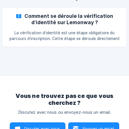
FT). Pour finir, ils doivent **se confo
Comment se déroule la vérification
d’identité sur Lemonway ?
La vérification d’identité est une étape obligatoire du
parcours d’inscription. Cette étape se déroule directement
sur l’interface sécurisée de notre partenaire de paiement
agréé Lemonway et suit 4 grandes étapes : Etape 1 -
Redirection vers Lemonway Etape 2 - Collecte et
vérification de vos informations [Etape 3 - Vérification
d’identité sur smartphone](#1-etape-3-verification-
didentite
Vous ne trouvez pas ce que vous
cherchez ?
Discutez avec nous ou envoyez-nous un email.
Discuter avec nous
Envoyer un email