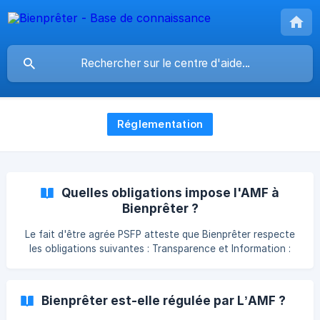
Réglementation
Quelles obligations impose l'AMF à
Bienprêter ?
Le fait d'être agrée PSFP atteste que Bienprêter respecte
les obligations suivantes : Transparence et Information :
Bienprêter doit fournir des informations claires et
complètes sur les projets financés, les risques associés et
les rendements attendus. Gestion des Risques : La
Bienprêter est-elle régulée par L’AMF ?
plateforme doit mettre en place des procédures