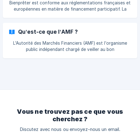
rigoureuses pour évaluer la solvabilité des emprunteurs et
Bienprêter est conforme aux réglementations françaises et
la viabilité des projets. Protection des Investisseurs :
européennes en matière de financement participatif. La
Bienprêter doit protéger les fonds d
plateforme est agréée en tant que Prestataire de Services
en Financement Participatif (PSFP) par l'Autorité des
Marchés Financiers (AMF). L'agrément européen PSFP
Qu’est-ce que l’AMF ?
assure que Bienprêter applique des pratiques conformes
aux lois et régulations en vigueur, offrant ainsi une sécurité
L'Autorité des Marchés Financiers (AMF) est l'organisme
supplémentaire aux investisseurs et emprunteurs. La
public indépendant chargé de veiller au bon
supervision de l'AMF garantit la fiabilité et la
fonctionnement des marchés financiers en France. Sa
mission principale est de protéger les investisseurs,
d'assurer la transparence de l'information financière et de
surveiller les activités des acteurs du marché. Rôles et
responsabilités de l'AMF : Protection des investisseurs :
L'AMF met en place des mesures pour protéger les
investisseurs contre les pratiques abusives et les f
Vous ne trouvez pas ce que vous
cherchez ?
Discutez avec nous ou envoyez-nous un email.