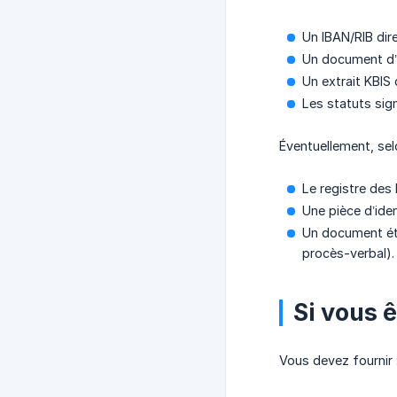
Un IBAN/RIB dir
Un document d’i
Un extrait KBIS
Les statuts sign
Éventuellement, selo
Le registre des
Une pièce d’iden
Un document étab
procès-verbal).
Si vous 
Vous devez fournir 