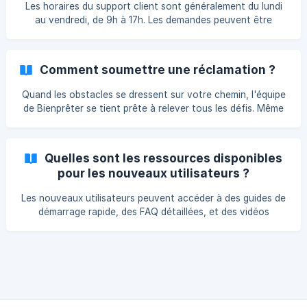
Les horaires du support client sont généralement du lundi
équipe v
au vendredi, de 9h à 17h. Les demandes peuvent être
envoyées à tout moment par email ou via le formulaire de
contact
Comment soumettre une réclamation ?
Quand les obstacles se dressent sur votre chemin, l'équipe
de Bienprêter se tient prête à relever tous les défis. Même
les meilleurs peuvent parfois faire face à des imprévus.
C'est pourquoi nous avons créé une procédure de
traitement des réclamations, afin que vous puissiez nous
Quelles sont les ressources disponibles
faire part de toute situation délicate liée à notre
pour les nouveaux utilisateurs ?
plateforme. Notre engagement ? Transformer ces
difficultés en résolutions efficaces, équitables et
Les nouveaux utilisateurs peuvent accéder à des guides de
harmonieuses. L'objectif de cette procédure est
démarrage rapide, des FAQ détaillées, et des vidéos
d'harmoniser les
explicatives pour les aider à se familiariser avec la
plateforme et à commencer à investir