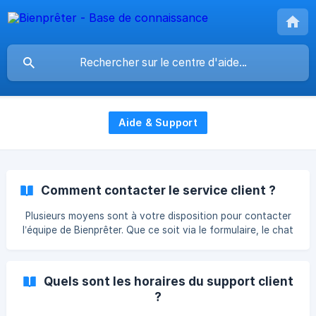
Aide & Support
Comment contacter le service client ?
Plusieurs moyens sont à votre disposition pour contacter
l’équipe de Bienprêter. Que ce soit via le formulaire, le chat
en ligne, par téléphone ou par email, notre équipe vous
répondra dans les plus brefs délais. Nous contacter via le
site ► Formulaire de contact : Pour contacter notre
Quels sont les horaires du support client
service client rendez vous sur l’onglet “A propos”, à la
?
rubrique “Contact”. Renseignez vos informations ainsi que
votre demande dans le formulaire qui s’affiche, et notre