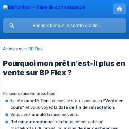
Articles sur :
BP Flex
Pourquoi mon prêt n’est-il plus en
vente sur BP Flex ?
Plusieurs raisons possibles :
Il a été
acheté
. Dans ce cas, le statut passe en
“Vente en 
cours”
et vous voyez la
date de fin de rétractation
.
Vous avez
annulé
la mise en vente.
Retrait automatique
: remboursement anticipé
(partiel/total) du projet, ou
moins de deux échéances